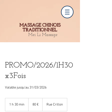
MASSAGE CHINOIS
TRADITIONNEL
Mei Li Massage
PROMO/2026/1H30
x3Fois
Valable jusqu'au 31/03/2026
80
euros
1 h 30 min
1
80 €
Rue Crillon
3